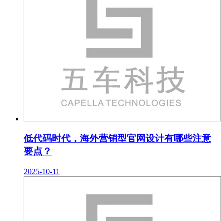
低代码时代，海外营销型官网设计有哪些注意
要点？
2025-10-11