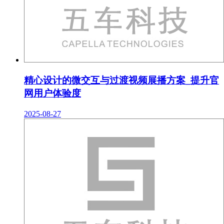
精心设计的微交互与过渡视频展播方案_提升官
网用户体验度
2025-08-27