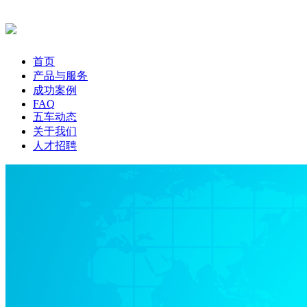
首页
产品与服务
成功案例
FAQ
五车动态
关于我们
人才招聘