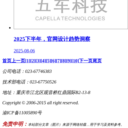
2025下半年，官网设计趋势洞察
2025-08-06
首页
上一页
[1]
[2]
[3]
[4]
[5]
[6]
[7]
[8]
[9]
[10]
下一页
尾页
公司电话：023-67746383
技术部电话：023-67750526
地址：重庆市江北区观音桥红鼎国际B2-13-8
Copyright © 2006-2015 all right reserved.
渝ICP备11005890号
免责申明：
本站部分文章（图片）来源于网络转载，用于学习及资料参考。