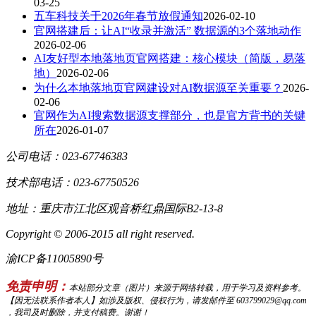
03-25
五车科技关于2026年春节放假通知
2026-02-10
官网搭建后：让AI“收录并激活” 数据源的3个落地动作
2026-02-06
AI友好型本地落地页官网搭建：核心模块（简版，易落
地）
2026-02-06
为什么本地落地页官网建设对AI数据源至关重要？
2026-
02-06
官网作为AI搜索数据源支撑部分，也是官方背书的关键
所在
2026-01-07
公司电话：023-67746383
技术部电话：023-67750526
地址：重庆市江北区观音桥红鼎国际B2-13-8
Copyright © 2006-2015 all right reserved.
渝ICP备11005890号
免责申明：
本站部分文章（图片）来源于网络转载，用于学习及资料参考。
【因无法联系作者本人】如涉及版权、侵权行为，请发邮件至 603799029@qq.com
，我司及时删除，并支付稿费。谢谢！