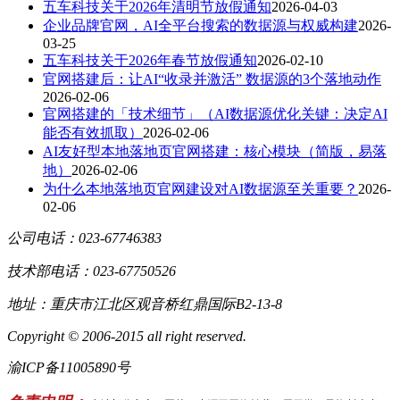
五车科技关于2026年清明节放假通知
2026-04-03
企业品牌官网，AI全平台搜索的数据源与权威构建
2026-
03-25
五车科技关于2026年春节放假通知
2026-02-10
官网搭建后：让AI“收录并激活” 数据源的3个落地动作
2026-02-06
官网搭建的「技术细节」（AI数据源优化关键：决定AI
能否有效抓取）
2026-02-06
AI友好型本地落地页官网搭建：核心模块（简版，易落
地）
2026-02-06
为什么本地落地页官网建设对AI数据源至关重要？
2026-
02-06
公司电话：023-67746383
技术部电话：023-67750526
地址：重庆市江北区观音桥红鼎国际B2-13-8
Copyright © 2006-2015 all right reserved.
渝ICP备11005890号