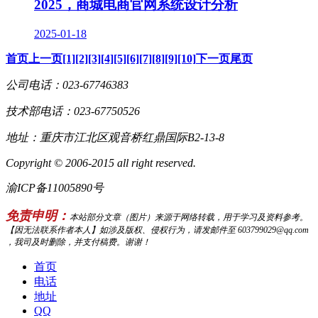
2025，商城电商官网系统设计分析
2025-01-18
首页
上一页
[1]
[2]
[3]
[4]
[5]
[6]
[7]
[8]
[9]
[10]
下一页
尾页
公司电话：023-67746383
技术部电话：023-67750526
地址：重庆市江北区观音桥红鼎国际B2-13-8
Copyright © 2006-2015 all right reserved.
渝ICP备11005890号
免责申明：
本站部分文章（图片）来源于网络转载，用于学习及资料参考。
【因无法联系作者本人】如涉及版权、侵权行为，请发邮件至 603799029@qq.com
，我司及时删除，并支付稿费。谢谢！
首页
电话
地址
QQ